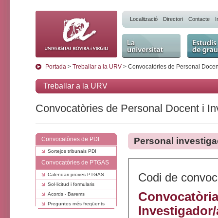
Localització
Directori
Contacte
I
La Universitat
Estudis 
Portada
>
Treballar a la URV
> Convocatòries de Personal Docent
Treballar a la URV
Convocatòries de Personal Docent i In
Convocatòries de PDI
Personal investiga
Sortejos tribunals PDI
Convocatòries de PTGAS
Codi de convoc
Calendari proves PTGAS
Sol·licitud i formularis
Convocatòria 
Acords - Barems
Preguntes més freqüents
Investigador