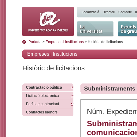
Localització
Directori
Contacte
I
La Universitat
Estudis 
Portada
>
Empreses i Institucions
> Històric de licitacions
Empreses i Institucions
Històric de licitacions
Contractació pública
Subministraments
Licitació electrònica
Perfil de contractant
Núm. Expedien
Contractes menors
Subministrame
comunicacion