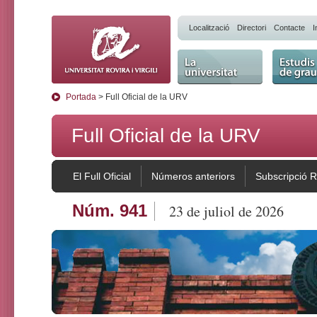
Localització
Directori
Contacte
I
La Universitat
Estudis 
Portada
> Full Oficial de la URV
Full Oficial de la URV
El Full Oficial
Números anteriors
Subscripció 
Núm. 941
23 de juliol de 2026