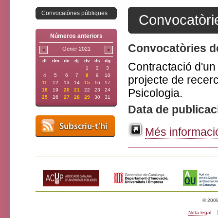
Convocatòries públiques
Convocatòri
Números anteriors
Convocatòries d
Gener 2021
dl
dm
dc
dj
dv
ds
dg
Contractació d'un 
1
2
3
4
5
6
7
8
9
10
projecte de recer
11
12
13
14
15
16
17
Psicologia.
18
19
20
21
22
23
24
25
26
27
28
29
30
31
Data de publicac
Més informació
© 2008 
Nota legal