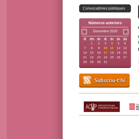
Convocatòries públiques
Números anteriors
Desembre 2020
dl
dm
dc
dj
dv
ds
dg
1
2
3
4
5
6
7
8
9
10
11
12
13
14
15
16
17
18
19
20
21
22
23
24
25
26
27
28
29
30
31