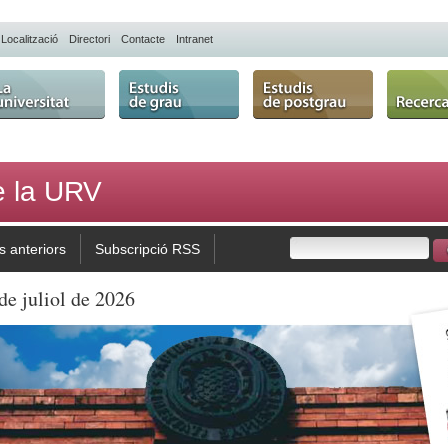
Localització
Directori
Contacte
Intranet
 Universitat
Estudis de grau
Estudis de
Recerca
postgrau
de la URV
 anteriors
Subscripció RSS
de juliol de 2026