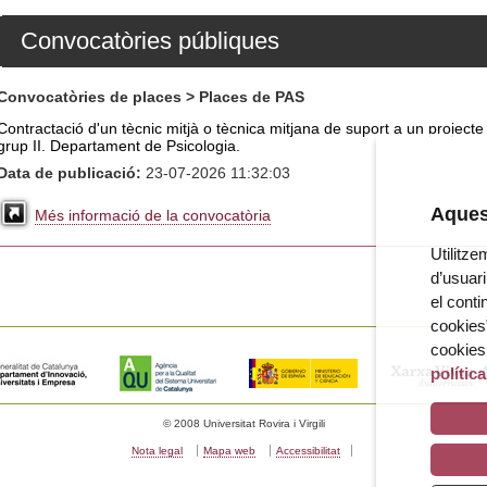
Convocatòries públiques
Convocatòries de places > Places de PAS
Contractació d'un tècnic mitjà o tècnica mitjana de suport a un projecte
grup II. Departament de Psicologia.
Data de publicació:
23-07-2026 11:32:03
Aquest
Més informació de la convocatòria
Utilitze
d’usuari
el conti
cookies”
cookies
polític
© 2008 Universitat Rovira i Virgili
Nota legal
Mapa web
Accessibilitat