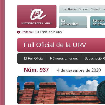
Localització
Directori
Contacte
I
La Universitat
Estudis 
Portada
> Full Oficial de la URV
Full Oficial de la URV
El Full Oficial
Números anteriors
Subscripció 
Núm. 937
4 de desembre de 2020