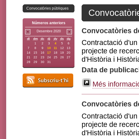
Convocatòries públiques
Convocatòri
Números anteriors
Convocatòries d
Desembre 2020
dl
dm
dc
dj
dv
ds
dg
Contractació d'un 
1
2
3
4
5
6
7
8
9
10
11
12
13
projecte de recer
14
15
16
17
18
19
20
d'Història i Històri
21
22
23
24
25
26
27
28
29
30
31
Data de publicac
Més informació
Convocatòries d
Contractació d'un 
projecte de recer
d'Història i Històri