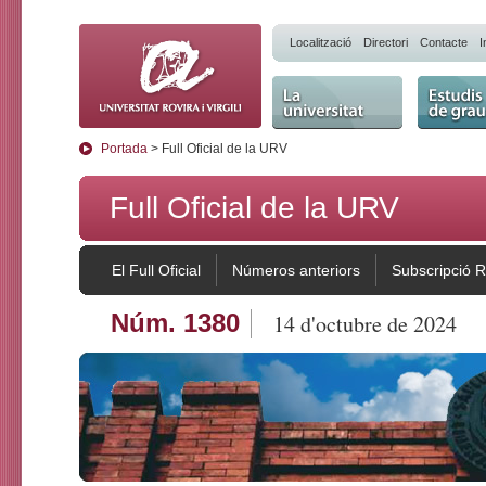
Localització
Directori
Contacte
I
La Universitat
Estudis 
Portada
> Full Oficial de la URV
Full Oficial de la URV
El Full Oficial
Números anteriors
Subscripció 
Núm. 1380
14 d'octubre de 2024