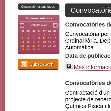
Convocatòries públiques
Convocatòri
Números anteriors
Convocatòries de
Octubre 2024
dl
dm
dc
dj
dv
ds
dg
Convocatòria per l
1
2
3
4
5
6
7
8
9
10
11
12
13
Ordinari/ària, Dep
14
15
16
17
18
19
20
Automàtica
21
22
23
24
25
26
27
28
29
30
31
Data de publicac
Més informació
Convocatòries d
Contractació d'un 
projecte de recerc
Química Física i I