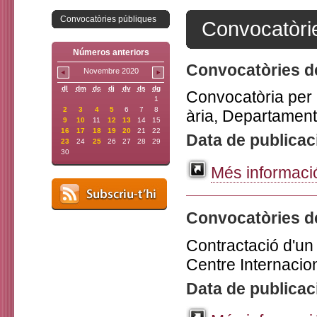
Convocatòries públiques
Convocatòri
Números anteriors
Convocatòries de
Novembre 2020
dl
dm
dc
dj
dv
ds
dg
Convocatòria per l
1
2
3
4
5
6
7
8
ària, Departament
9
10
11
12
13
14
15
16
17
18
19
20
21
22
Data de publicac
23
24
25
26
27
28
29
30
Més informació
Convocatòries d
Contractació d'un 
Centre Internacion
Data de publicac