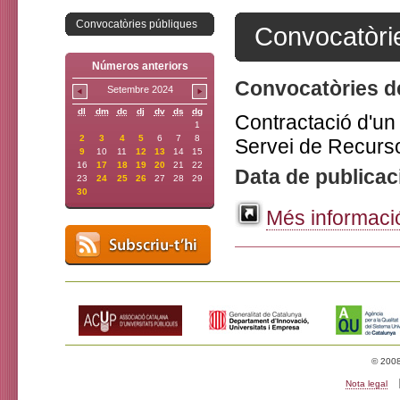
Convocatòries públiques
Convocatòri
Números anteriors
Convocatòries d
Setembre 2024
dl
dm
dc
dj
dv
ds
dg
Contractació d'un 
1
2
3
4
5
6
7
8
Servei de Recurs
9
10
11
12
13
14
15
16
17
18
19
20
21
22
Data de publicac
23
24
25
26
27
28
29
30
Més informació
© 2008 
Nota legal