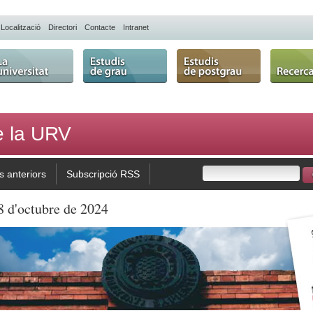
Localització
Directori
Contacte
Intranet
 Universitat
Estudis de grau
Estudis de
Recerca
postgrau
de la URV
 anteriors
Subscripció RSS
8 d'octubre de 2024