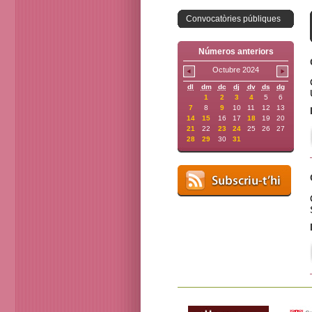
Convocatòries públiques
Números anteriors
Octubre 2024
dl
dm
dc
dj
dv
ds
dg
1
2
3
4
5
6
7
8
9
10
11
12
13
14
15
16
17
18
19
20
21
22
23
24
25
26
27
28
29
30
31