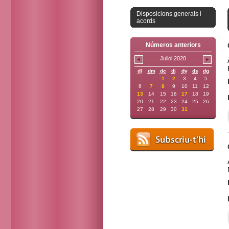
Disposicions generals i
acords
Números anteriors
Juliol 2020
dl
dm
dc
dj
dv
ds
dg
1
2
3
4
5
6
7
8
9
10
11
12
13
14
15
16
17
18
19
20
21
22
23
24
25
26
27
28
29
30
31