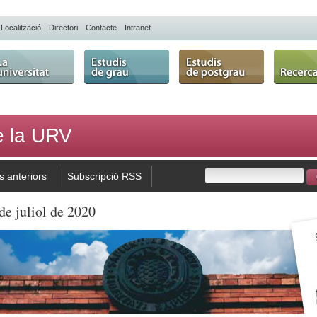
Localització
Directori
Contacte
Intranet
 Universitat
Estudis de grau
Estudis de
Recerca
postgrau
de la URV
 anteriors
Subscripció RSS
de juliol de 2020