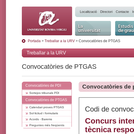
Localització
Directori
Contacte
I
La Universitat
Estudis 
Portada
>
Treballar a la URV
> Convocatòries de PTGAS
Treballar a la URV
Convocatòries de PTGAS
Convocatòries de PDI
Convocatòries de p
Sortejos tribunals PDI
Convocatòries de PTGAS
Codi de convoc
Calendari proves PTGAS
Sol·licitud i formularis
Concurs inter
Acords - Barems
Preguntes més freqüents
tècnica respo