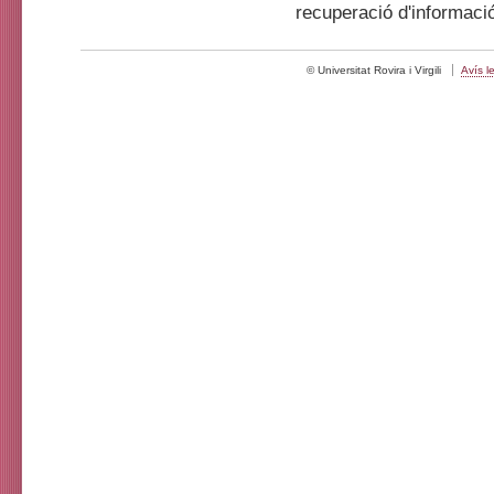
recuperació d'informaci
© Universitat Rovira i Virgili
Avís l